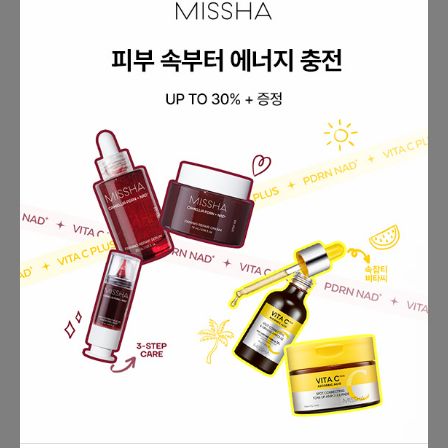
🎀취향 가득! #추구미섀도우 톤착컬러 팔레트 만들기
섀도우 UP TO 30% + 공용기 증정