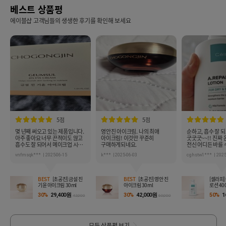
베스트 상품평
에이블샵 고객님들의 생생한 후기를 확인해 보세요
5점
5점
몇 년째 써오고 있는 제품입니다.
영안진 아이크림. 나의 최애
순하고, 흡수 잘 
아주 좋아요 너무 끈적이도 않고
아이크림! 이것만 꾸준히
굿굿굿~~!! 진짜
흡수도 잘 되어서 메이크업 시
구매하게되네요.
전신 어디든 바를 
뭉치지도 않고 쫀쫀합니다.
vnfmsqk***
2025-06-15
k***
2025-06-03
cghstw1***
2025
BEST
[초공진] 금설 진
BEST
[초공진] 영안 진
[셀라피
기윤 아이크림 30ml
아이크림 30ml
로션 40
30%
29,400원
30%
42,000원
50%
1
42,000
60,000
모든 상품평 보기