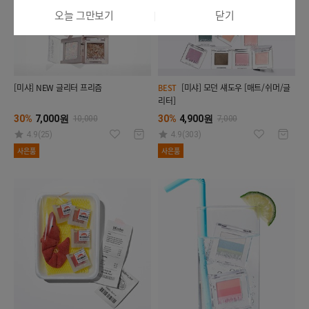
오늘 그만보기
닫기
[미샤] NEW 글리터 프리즘
[미샤] 모던 섀도우 [매트/쉬머/글
BEST
리터]
30%
7,000원
30%
4,900원
10,000
7,000
4.9(25)
4.9(303)
사은품
사은품