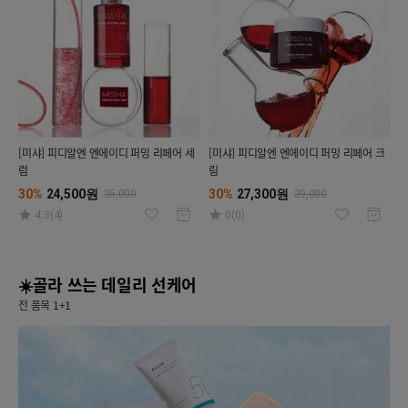
[미샤] 피디알엔 엔에이디 퍼밍 리페어 세
[미샤] 피디알엔 엔에이디 퍼밍 리페어 크
럼
림
30%
24,500원
30%
27,300원
35,000
39,000
4.3(4)
0(0)
☀️골라 쓰는 데일리 선케어
전 품목 1+1