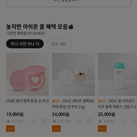
놓치면 아쉬운 꿀 혜택 모음🍯
다양한 혜택을 만나보세요!
하나 사면 하나 더
실속 세트
[어퓨] 퓨어 블록 톤업 선 쿠션
[미샤] 세이프 블록RX
[미샤] 올 어라운드 세
BEST
BEST
커버 톤업 선 쿠션 14g
이프 블록 에센스 선밀크 E
SPF50+/PA+++ 70ml
19,000원
24,000원
25,000원
4.8(42)
4.8(138)
4.8(99)
1+1
1+1
1+1