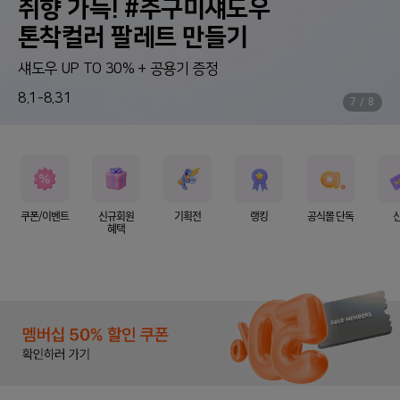
취향 가득! #추구미섀도우
톤착컬러 팔레트 만들기
섀도우 UP TO 30% + 공용기 증정
8.1-8.31
7
/
8
쿠폰/이벤트
신규회원
기획전
랭킹
공식몰 단독
혜택