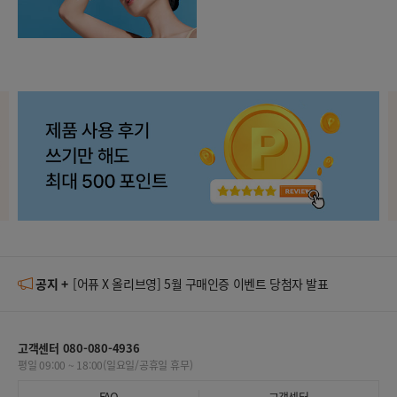
 발표
공지 +
[어퓨 X 올리브영] 5월 구매인증 이벤트 당첨자 발표
[어
고객센터 080-080-4936
평일 09:00 ~ 18:00(일요일/공휴일 휴무)
FAQ
고객센터