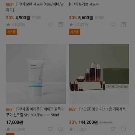
[미샤] 모던 섀도우 [매트/쉬머/글
[미샤] 트리플 섀도우
BEST
리터]
30%
4,900원
30%
5,600원
7,000
8,000
4.9(303)
4.7(279)
사은품
사은품
[미샤] 올 어라운드 세이프 블록 아
[초공진] 영안 기초 4종 기획세트
BEST
BEST
쿠아 선크림 SPF50+/PA++++ 50ml
17,000원
30%
144,200원
206,000
5.0(244)
5.0(35)