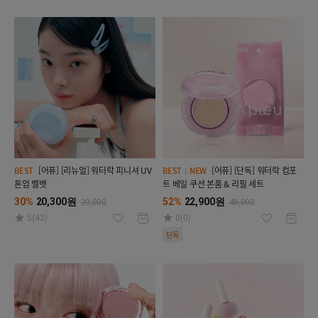
[어퓨] [리뉴얼] 워터락 피니셔 UV
[어퓨] [단독] 워터락 컴포
BEST
BEST
NEW
톤업 벨벳
트 베일 쿠션 본품 & 리필 세트
30%
20,300원
52%
22,900원
29,000
48,000
5(42)
0(0)
단독