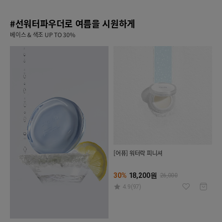
#선워터파우더로 여름을 시원하게
베이스 & 색조 UP TO 30%
[어퓨] 워터락 피니셔
30%
18,200원
26,000
4.9(97)