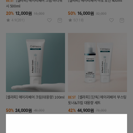
[셀라피] 에이리페어 크림 바디워
[셀라피] 에이리페어 아토 로션 400ml
BEST
시 500ml
20%
12,000원
50%
16,000원
15,000
32,000
4.9(201)
5(118)
[셀라피] 에이리페어 크림(대용량) 100ml
[셀라피] [단독] 에이리페어 부스팅
BEST
토너&크림 대용량 세트
50%
24,000원
42%
44,900원
48,000
78,000
4.9(345)
4.9(456)
단독