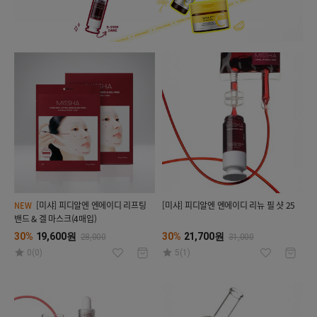
[미샤] 피디알엔 엔에이디 리프팅
[미샤] 피디알엔 엔에이디 리뉴 필 샷 25
NEW
밴드 & 겔 마스크(4매입)
30%
19,600원
30%
21,700원
28,000
31,000
0(0)
5(1)