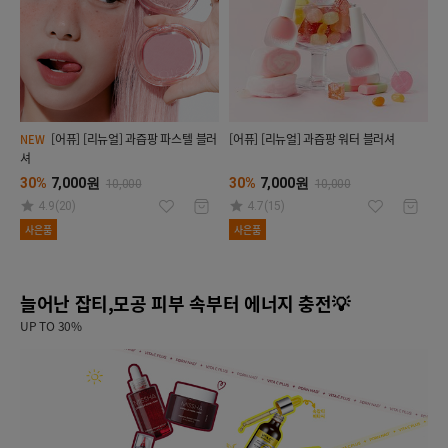
[어퓨] [리뉴얼] 과즙팡 파스텔 블러
[어퓨] [리뉴얼] 과즙팡 워터 블러셔
NEW
셔
30%
7,000원
30%
7,000원
10,000
10,000
4.9(20)
4.7(15)
사은품
사은품
늘어난 잡티,모공 피부 속부터 에너지 충전💡
UP TO 30%