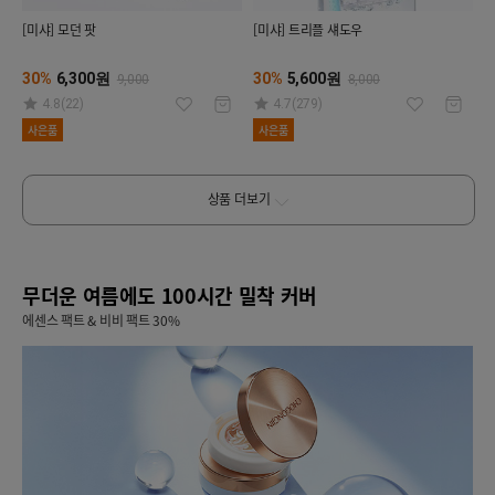
[미샤] 모던 팟
[미샤] 트리플 섀도우
30%
6,300원
30%
5,600원
9,000
8,000
4.8(22)
4.7(279)
사은품
사은품
상품 더보기
무더운 여름에도 100시간 밀착 커버
에센스 팩트 & 비비 팩트 30%