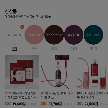
신상품
에이블샵의 새로운 상품을 만나보세요💖
미샤
어퓨
초공진
스틸라
셀라피
[미샤] 피디알엔 엔에
[미샤] 피디알엔 엔에이디 리
[미샤] 피디알엔 엔에이디 
NEW
이디 리프팅 밴드 & 겔 마스크
뉴 필 샷 25
밍 리페어 세럼
(4매입)
원
원
원
30%
30%
30%
19,600
21,700
24,500
28,000
31,000
35,00