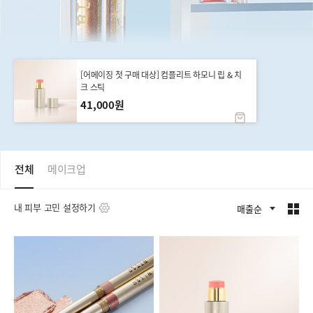
[어메이징 첫 구매 대상] 컴플리트 하모니 립 & 치
크 스틱
41,000원
전체
메이크업
내 피부 고민 설정하기
매출순