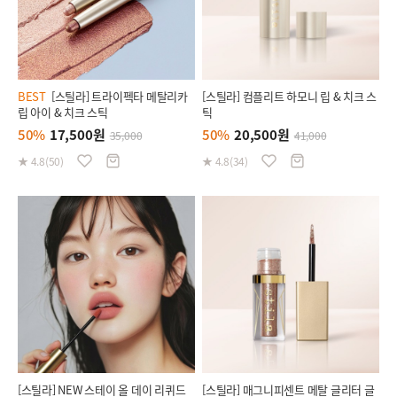
BEST
[스틸라] 트라이펙타 메탈리카
[스틸라] 컴플리트 하모니 립 & 치크 스
립 아이 & 치크 스틱
틱
50%
17,500원
50%
20,500원
35,000
41,000
★ 4.8(50)
★ 4.8(34)
[스틸라] NEW 스테이 올 데이 리퀴드
[스틸라] 매그니피센트 메탈 글리터 글