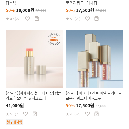
립스틱
로우 리퀴드 - 미니 팁
50%
19,000원
50%
17,500원
38,000
35,000
★ 4.8(22)
★ 5.0(29)
[스틸라] [어메이징 첫 구매 대상] 컴플
[스틸라] 매그니피센트 메탈 글리터 글
리트 하모니 립 & 치크 스틱
로우 리퀴드 아이섀도우
41,000원
50%
17,500원
35,000
★ 5.0(2)
★ 4.6(74)
첫구매혜택