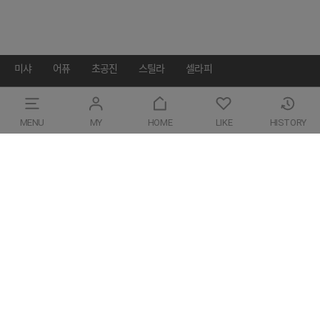
상단으로 가기
미샤
어퓨
초공진
스틸라
셀라피
MENU
MY
HOME
LIKE
HISTORY
고객센터 080-080-4936
평일 09:00 ~ 18:00(일요일/공휴일 휴무)
FAQ
고객센터
(주)에이블씨엔씨
대표자 신유정