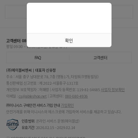
목록보기
확인
고객센터 080-080-4936
평일 09:00 ~ 18:00(일요일/공휴일 휴무)
FAQ
고객센터
(주)에이블씨엔씨
대표자 신유정
주소 : 서울 중구 남대문로 78, 7층 (명동1가, 타임워크명동빌딩)
통신판매업 신고번호 : 제 2022-서울중구-1317호
개인정보 보호책임자 : 허혜령
사업자 등록번호: 119-81-34685
사업자 정보확인
이메일 :
cs@ableshop.net
고객센터 :
080-080-4936
㈜이니시스 구매안전 서비스 가입 안내
가입확인
안전거래를 위해 이니시스의 에스크로에 가입하여 서비스를 제공하고 있습니다.
인증범위
: 온라인 서비스 운영(에이블샵)
유효기간
: 2026.02.15 ~2029.02.14