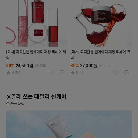
[미샤] 피디알엔 엔에이디 퍼밍 리페어 세
[미샤] 피디알엔 엔에이디 퍼밍 리페어 크
럼
림
30%
24,500원
30%
27,300원
35,000
39,000
4.3(4)
0(0)
☀️골라 쓰는 데일리 선케어
전 품목 1+1