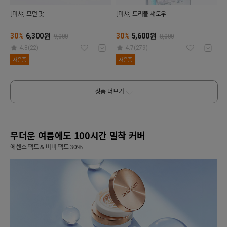
[미샤] 모던 팟
[미샤] 트리플 섀도우
30%
6,300원
30%
5,600원
9,000
8,000
4.8(22)
4.7(279)
사은품
사은품
상품 더보기
무더운 여름에도 100시간 밀착 커버
에센스 팩트 & 비비 팩트 30%