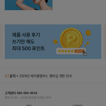
공지 +
[미샤 X 올리브영] 7월 구매인증 이벤트 당첨자 발표
[안
고객센터 080-080-4936
평일 09:00 ~ 18:00(일요일/공휴일 휴무)
FAQ
고객센터