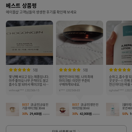
베스트 상품평
에이블샵 고객님들의 생생한 후기를 확인해 보세요
5점
5점
몇 년째 써오고 있는 제품입니다.
영안진 아이크림. 나의 최애
순하고, 흡수 잘 
아주 좋아요 너무 끈적이도 않고
아이크림! 이것만 꾸준히
굿굿굿~~!! 진짜
흡수도 잘 되어서 메이크업 시
구매하게되네요.
전신 어디든 바를 
뭉치지도 않고 쫀쫀합니다.
vnfmsqk***
2025-06-15
k***
2025-06-03
cghstw1***
2025
BEST
[초공진] 금설 진
BEST
[초공진] 영안 진
[셀라피
기윤 아이크림 30ml
아이크림 30ml
로션 40
30%
29,400원
30%
42,000원
50%
1
42,000
60,000
모든 상품평 보기