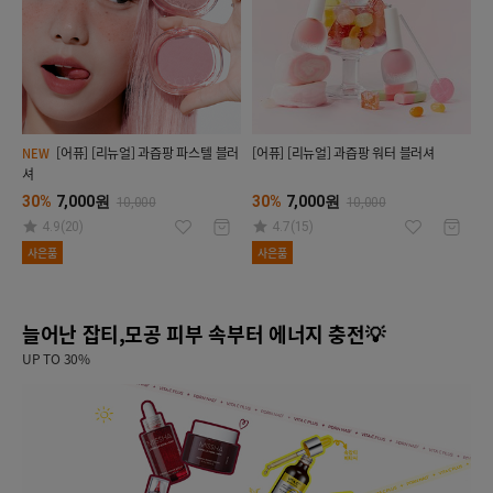
[어퓨] [리뉴얼] 과즙팡 파스텔 블러
[어퓨] [리뉴얼] 과즙팡 워터 블러셔
NEW
셔
30%
7,000원
30%
7,000원
10,000
10,000
4.9(20)
4.7(15)
사은품
사은품
늘어난 잡티,모공 피부 속부터 에너지 충전💡
UP TO 30%