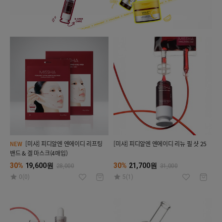
[미샤] 피디알엔 엔에이디 리프팅
[미샤] 피디알엔 엔에이디 리뉴 필 샷 25
NEW
밴드 & 겔 마스크(4매입)
30%
19,600원
30%
21,700원
28,000
31,000
0(0)
5(1)