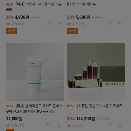
[미샤] 모던 섀도우 [매트/쉬머/글
[미샤] 트리플 섀도우
BEST
리터]
30%
4,900원
30%
5,600원
7,000
8,000
4.9(303)
4.7(279)
사은품
사은품
[미샤] 올 어라운드 세이프 블록 아
[초공진] 영안 기초 4종 기획세트
BEST
BEST
쿠아 선크림 SPF50+/PA++++ 50ml
17,000원
30%
144,200원
206,000
5.0(244)
5.0(35)