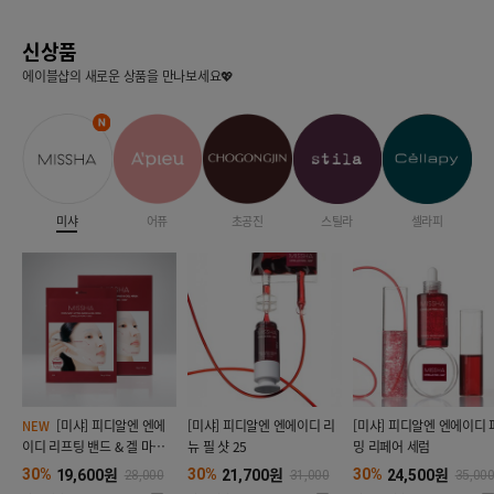
신상품
에이블샵의 새로운 상품을 만나보세요💖
미샤
어퓨
초공진
스틸라
셀라피
[미샤] 피디알엔 엔에
[미샤] 피디알엔 엔에이디 리
[미샤] 피디알엔 엔에이디 
NEW
이디 리프팅 밴드 & 겔 마스크
뉴 필 샷 25
밍 리페어 세럼
(4매입)
원
원
원
30%
30%
30%
19,600
21,700
24,500
28,000
31,000
35,00