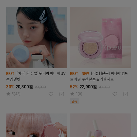
[어퓨] [리뉴얼] 워터락 피니셔 UV
[어퓨] [단독] 워터락 컴포
BEST
BEST
NEW
톤업 벨벳
트 베일 쿠션 본품 & 리필 세트
30%
20,300원
52%
22,900원
29,000
48,000
5(42)
0(0)
단독