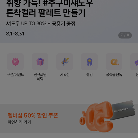
취향 가득! #추구미섀도우
톤착컬러 팔레트 만들기
섀도우 UP TO 30% + 공용기 증정
8.1-8.31
7
/
8
쿠폰/이벤트
신규회원
기획전
랭킹
공식몰 단독
혜택