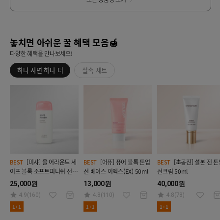
놓치면 아쉬운 꿀 혜택 모음🍯
다양한 혜택을 만나보세요!
하나 사면 하나 더
실속 세트
[미샤] 올 어라운드 세
[어퓨] 퓨어 블록 톤업
[초공진] 설본 진 톤업
BEST
BEST
BEST
이프 블록 소프트피니쉬 선
선 베이스 이엑스(EX) 50ml
선크림 50ml
밀크 70ml
25,000원
13,000원
40,000원
4.9(160)
4.8(110)
4.8(78)
1+1
1+1
1+1