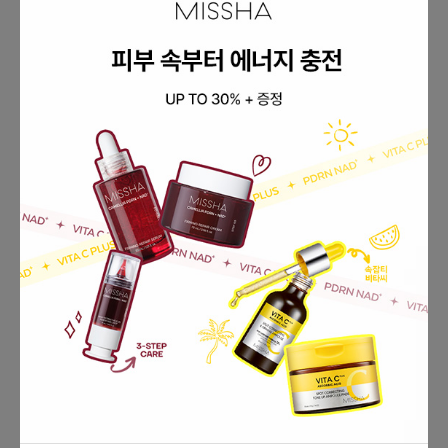
🎀취향 가득! #추구미섀도우 톤착컬러 팔레트 만들기
섀도우 UP TO 30% + 공용기 증정