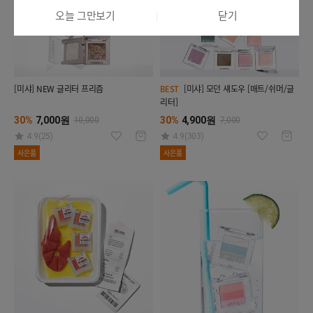
오늘 그만보기
닫기
[미샤] NEW 글리터 프리즘
[미샤] 모던 섀도우 [매트/쉬머/글
BEST
리터]
30%
7,000원
30%
4,900원
10,000
7,000
4.9(25)
4.9(303)
사은품
사은품