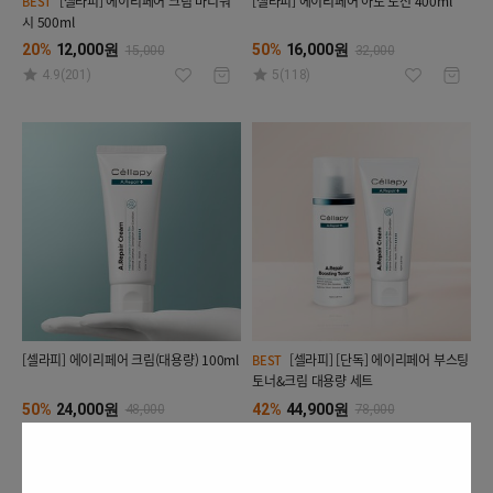
[셀라피] 에이리페어 크림 바디워
[셀라피] 에이리페어 아토 로션 400ml
BEST
시 500ml
20%
12,000원
50%
16,000원
15,000
32,000
4.9(201)
5(118)
[셀라피] 에이리페어 크림(대용량) 100ml
[셀라피] [단독] 에이리페어 부스팅
BEST
토너&크림 대용량 세트
50%
24,000원
42%
44,900원
48,000
78,000
4.9(345)
4.9(456)
단독