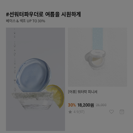
#선워터파우더로 여름을 시원하게
베이스 & 색조 UP TO 30%
[어퓨] 워터락 피니셔
30%
18,200원
26,000
4.9(97)