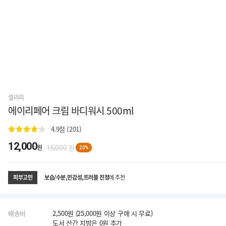
셀라피
에이리페어 크림 바디워시 500ml
4.9
점 (201)
12,000
원
원
15,000
20%
보습/수분,민감성,트러블 진정
에 추천
피부고민
배송비
2,500원 (25,000원 이상 구매 시 무료)
도서 산간 지방은 0원 추가