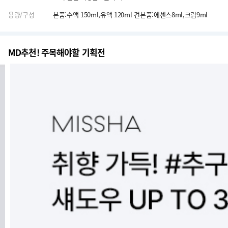
용량/구성
본품:수액 150ml,유액 120ml 견본품:에센스8ml,크림9ml
MD추천! 주목해야할 기획전