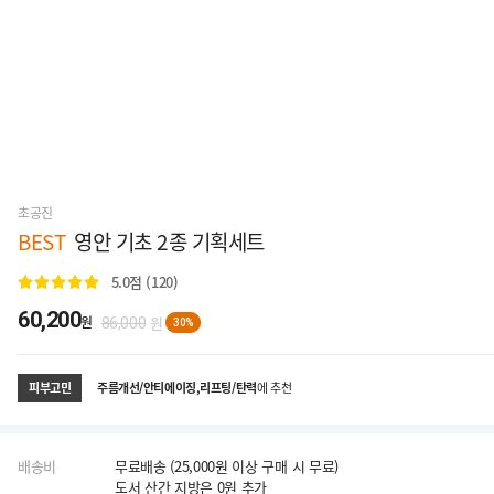
초공진
BEST
영안 기초 2종 기획세트
5.0
점 (120)
60,200
원
원
86,000
30%
주름개선/안티에이징,리프팅/탄력
에 추천
피부고민
배송비
무료배송 (25,000원 이상 구매 시 무료)
도서 산간 지방은 0원 추가