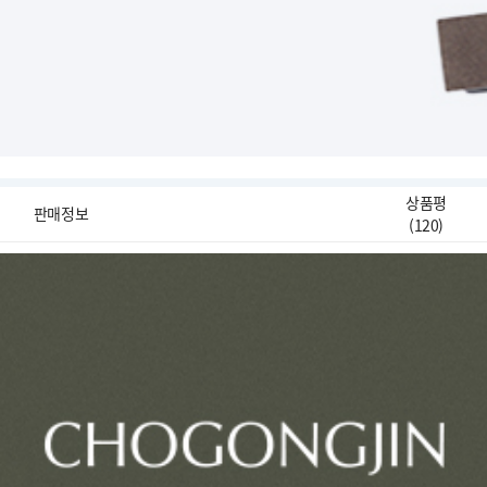
상품평
판매정보
(
120
)