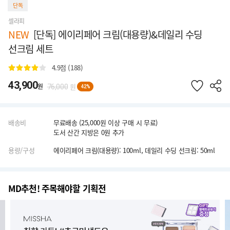
단독
셀라피
NEW
[단독] 에이리페어 크림(대용량)&데일리 수딩
선크림 세트
4.9
점 (188)
43,900
원
원
76,000
42%
배송비
무료배송 (25,000원 이상 구매 시 무료)
도서 산간 지방은 0원 추가
용량/구성
에이리페어 크림(대용량): 100ml, 데일리 수딩 선크림: 50ml
MD추천! 주목해야할 기획전