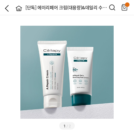
[단독] 에이리페어 크림(대용량)&데일리 수딩 선크림 세트
1
/
2