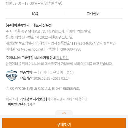
평일 09:00 ~ 18:00(일요일/공휴일 휴무)
FAQ
고객센터
(주)에이블씨엔씨
대표자 신유정
주소 : 서울 중구 남대문로 78, 7층 (명동1가, 타임워크명동빌딩)
통신판매업 신고번호 : 제 2022-서울중구-1317호
개인정보 보호책임자 : 허혜령
사업자 등록번호: 119-81-34685
사업자 정보확인
이메일 :
cs@ableshop.net
고객센터 :
080-080-4936
㈜이니시스 구매안전 서비스 가입 안내
가입확인
안전거래를 위해 이니시스의 에스크로에 가입하여 서비스를 제공하고 있습니다.
인증범위
: 온라인 서비스 운영(에이블샵)
유효기간
: 2026.02.15 ~2029.02.14
ⓒ COPYRIGHT ABLE C&C ALL RIGHT RESERVED.
회사소개
개인정보 처리방침
에이블씨엔씨 서비스이용약관
이메일무단수집거부
구매하기