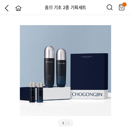
옴므 기초 2종 기획세트
1
/
2