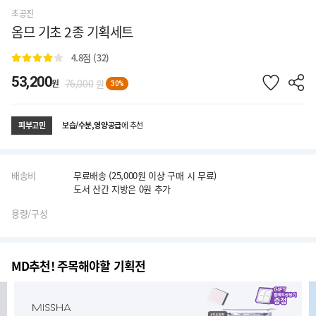
초공진
옴므 기초 2종 기획세트
4.8
점 (32)
53,200
원
원
76,000
30%
보습/수분,영양공급
에 추천
피부고민
배송비
무료배송 (25,000원 이상 구매 시 무료)
도서 산간 지방은 0원 추가
용량/구성
MD추천! 주목해야할 기획전