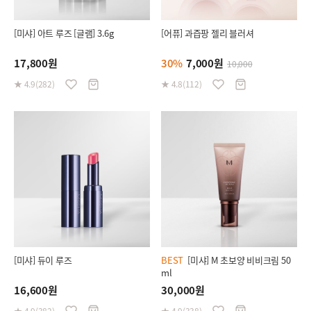
[미샤] 아트 루즈 [글램] 3.6g
[어퓨] 과즙팡 젤리 블러셔
17,800원
30%
7,000원
10,000
★ 4.9(282)
★ 4.8(112)
[미샤] 듀이 루즈
BEST
[미샤] M 초보양 비비크림 50
ml
16,600원
30,000원
★ 4.9(382)
★ 4.9(338)