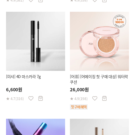
[미샤] 4D 마스카라 7g
[어퓨] [어메이징 첫 구매 대상] 워터락
쿠션
6,600원
26,000원
★ 4.7(316)
★ 4.9(198)
첫구매혜택