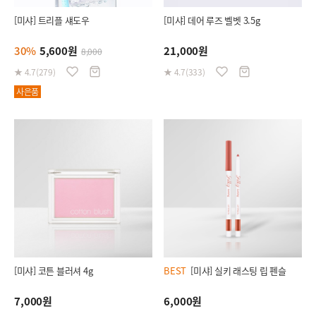
[미샤] 트리플 섀도우
[미샤] 데어 루즈 벨벳 3.5g
30%
5,600원
21,000원
8,000
★ 4.7(279)
★ 4.7(333)
사은품
[미샤] 코튼 블러셔 4g
BEST
[미샤] 실키 래스팅 립 펜슬
7,000원
6,000원