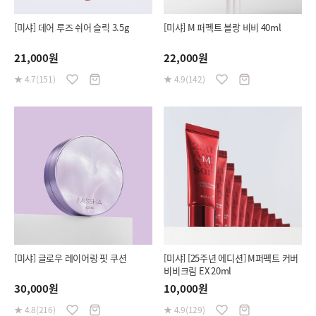
[미샤] 데어 루즈 쉬어 슬릭 3.5g
[미샤] M 퍼펙트 블랑 비비 40ml
21,000원
22,000원
★ 4.7(151)
★ 4.9(142)
[미샤] 글로우 레이어링 핏 쿠션
[미샤] [25주년 에디션] M퍼펙트 커버
비비크림 EX 20ml
30,000원
10,000원
★ 4.8(216)
★ 4.9(129)