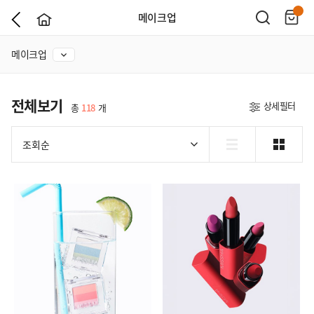
메이크업
메이크업
전체보기
상세필터
총
118
개
조회순