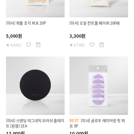
[미샤] 와플 조각 퍼프 20P
[미샤] 오일 컨트롤 페이퍼 100매
5,000원
3,300원
★ 4.6(81)
★ 4.7(66)
[미샤] 스탠딩 마그네틱 브러쉬 플레이
BEST
[미샤] 글로우 레이어링 핏 퍼
트 [원형] 1EA
프 5P
13,000원
10,000원