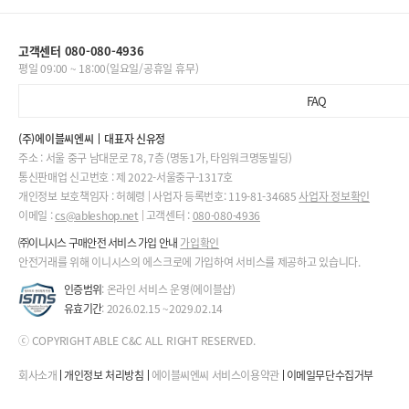
고객센터 080-080-4936
평일 09:00 ~ 18:00(일요일/공휴일 휴무)
FAQ
(주)에이블씨엔씨
대표자 신유정
주소 : 서울 중구 남대문로 78, 7층 (명동1가, 타임워크명동빌딩)
통신판매업 신고번호 : 제 2022-서울중구-1317호
개인정보 보호책임자 : 허혜령
사업자 등록번호: 119-81-34685
사업자 정보확인
이메일 :
cs@ableshop.net
고객센터 :
080-080-4936
㈜이니시스 구매안전 서비스 가입 안내
가입확인
안전거래를 위해 이니시스의 에스크로에 가입하여 서비스를 제공하고 있습니다.
인증범위
: 온라인 서비스 운영(에이블샵)
유효기간
: 2026.02.15 ~2029.02.14
ⓒ COPYRIGHT ABLE C&C ALL RIGHT RESERVED.
회사소개
개인정보 처리방침
에이블씨엔씨 서비스이용약관
이메일무단수집거부