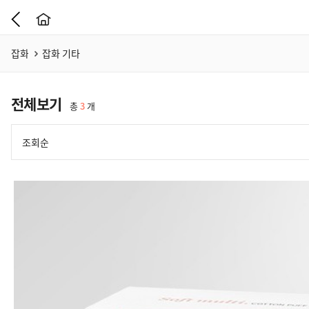
잡화
잡화 기타
전체보기
총
3
개
조회순